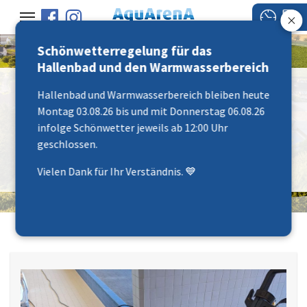
Schönwetterregelung für das
Hallenbad und den Warmwasserbereich
"abtauche - abschaute -
Hallenbad und Warmwasserbereich bleiben heute
uftanke"
Montag 03.08.26 bis und mit Donnerstag 06.08.26
infolge Schönwetter jeweils ab 12:00 Uhr
geschlossen.
26.5 °C
25 °C
Vielen Dank für Ihr Verständnis. 💙
07.08.2026 - 08:00