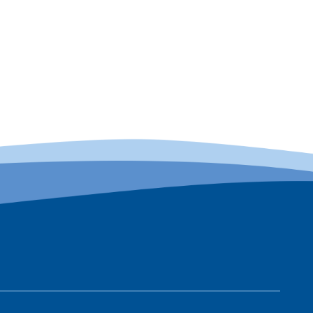
Montag
bis
Samsta
Sonn-
und
Feierta