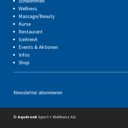
Schwimmen
Wellness
Massage/Beauty
Kurse
Restaurant
IceArenA
Events & Aktionen
Infos
Shop
Newsletter abonnieren
©
AquArenA
Sport + Wellness AG