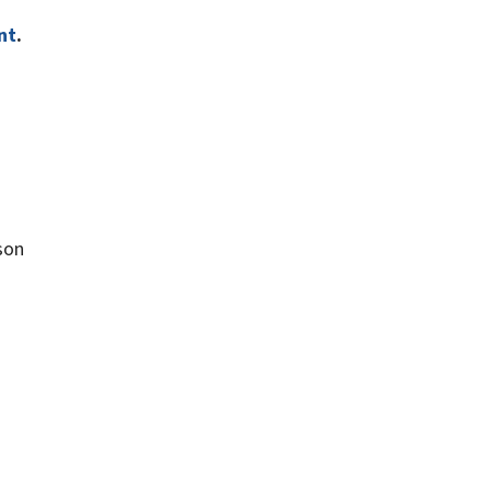
nt
.
son