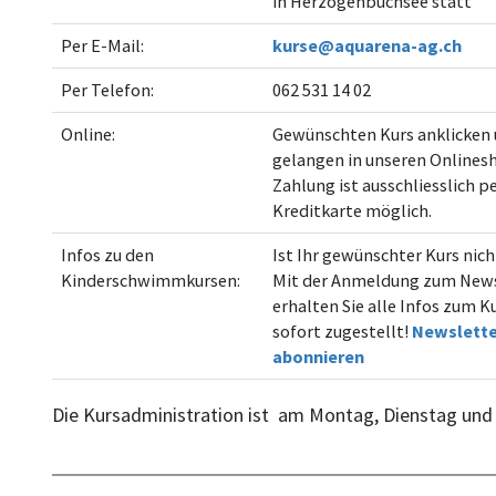
in Herzogenbuchsee statt
Per E-Mail:
kurse@aquarena-ag.ch
Per Telefon:
062 531 14 02
Online:
Gewünschten Kurs anklicken 
gelangen in unseren Onlinesh
Zahlung ist ausschliesslich p
Kreditkarte möglich.
Infos zu den
Ist Ihr gewünschter Kurs nic
Kinderschwimmkursen:
Mit der Anmeldung zum News
erhalten Sie alle Infos zum 
sofort zugestellt!
Newslette
abonnieren
Die Kursadministration ist am Montag, Dienstag und