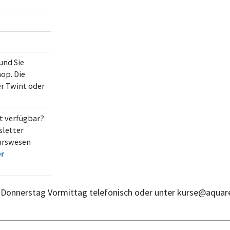
und Sie
op. Die
er Twint oder
ht verfügbar?
letter
Kurswesen
r
 Donnerstag Vormittag telefonisch oder unter kurse@aquare