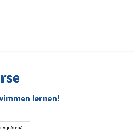
"abtauc
rse
hwimmen lernen!
er AquArenA