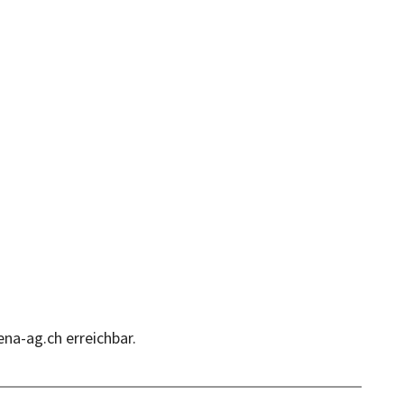
Schwim
Sonn- u
Feierta
Montag
bis
Samsta
na-ag.ch erreichbar.
Sonn- u