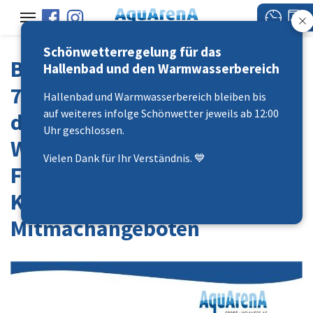
Schönwetterregelung für das
Badifest Sport + Gesundheit I
Hallenbad und den Warmwasserbereich
7. Juni 2026 I 14 –19 Uhr
Hallenbad und Warmwasserbereich bleiben bis
auf weiteres infolge Schönwetter jeweils ab 12:00
diverse Schnupperkurse &
Uhr geschlossen.
Wasseraction I neue
Vielen Dank für Ihr Verständnis. 💙
Freibadtechnik entdecken I
Kurzmassage I Vereine mit
Mitmachangeboten