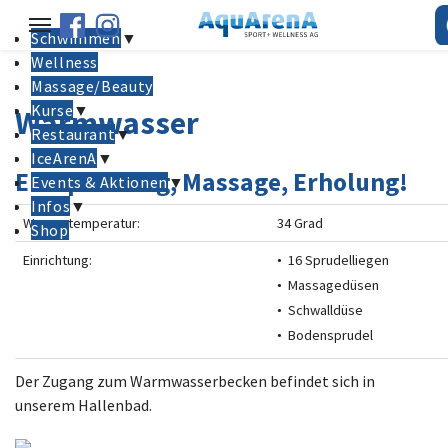
uftanke"
Warmwasser Warmwasser-Sprudelbecken Wellness Whirlpool
Schwimmen
▼
Wellness
Massage/Beauty
Kurse
▼
Warmwasser
Restaurant
▼
IceArenA
▼
Entspannung, Massage, Erholung!
Events & Aktionen
▼
Infos
▼
Wassertemperatur:
34 Grad
Shop
Einrichtung:
16 Sprudelliegen
Massagedüsen
Schwalldüse
Bodensprudel
Der Zugang zum Warmwasserbecken befindet sich in
unserem Hallenbad.